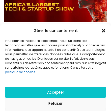
Bubo Cybersec participe au GITEX Africa
Gérer le consentement
2026 : cap sur Marrakech pour présenter
Pour offrir les meilleures expériences, nous utilisons des
technologies telles que les cookies pour stocker et/ou accéder aux
les dernières innovations Bubo365
informations des appareils. Le fait de consentir à ces technologies
nous permettra de traiter des données telles que le comportement
de navigation ou les ID uniques sur ce site. Le fait de ne pas
consentir ou de retirer son consentement peut avoir un effet négatif
sur certaines caractéristiques et fonctions. Consulter votre
politique de cookies.
Accepter
Refuser