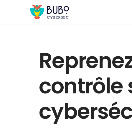
Aller
au
contenu
Reprenez
contrôle 
cyberséc