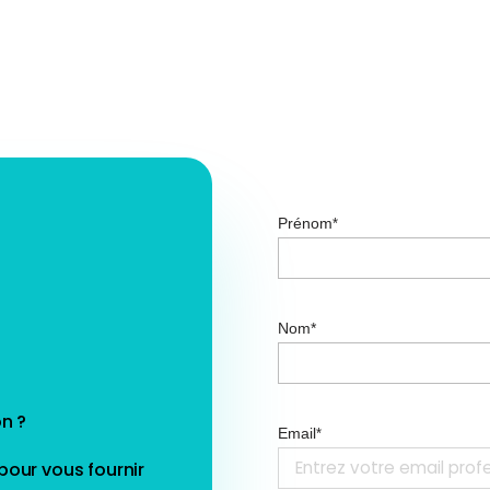
Prénom
*
Nom*
n ?
Email
*
our vous fournir