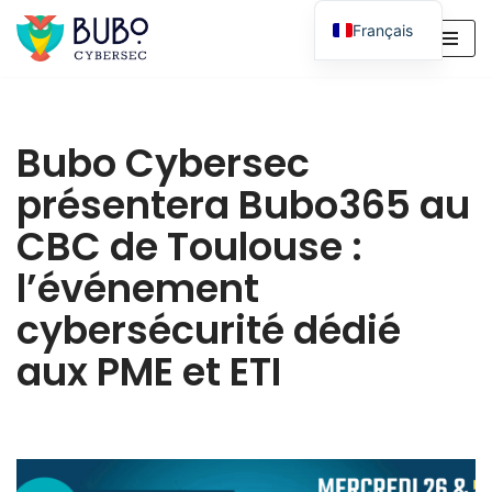
Français
Aller
English
au
contenu
Bubo Cybersec
présentera Bubo365 au
CBC de Toulouse :
l’événement
cybersécurité dédié
aux PME et ETI