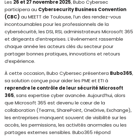
Les
26 et 27 novembre 2025
, Bubo Cybersec
I
o
participera au
Cybersecurity Business Convention
n
k
(CBC)
au MEETT de Toulouse, l’un des rendez-vous
incontournables pour les professionnels de la
cybersécurité, les DSI, RSI, administrateurs Microsoft 365
et dirigeants d’entreprises. L’événement rassemble
chaque année les acteurs clés du secteur pour
partager bonnes pratiques, innovations et retours
d’expérience.
À cette occasion, Bubo Cybersec présentera
Bubo365
,
sa solution conçue pour aider les PME et ETI à
reprendre le contrôle de leur sécurité Microsoft
365
, sans expertise cyber avancée. Aujourd’hui, alors
que Microsoft 365 est devenu le cœur de la
collaboration (Teams, SharePoint, OneDrive, Exchange),
les entreprises manquent souvent de visibilité sur les
accès, les permissions, les activités anormales ou les
partages externes sensibles. Bubo365 répond